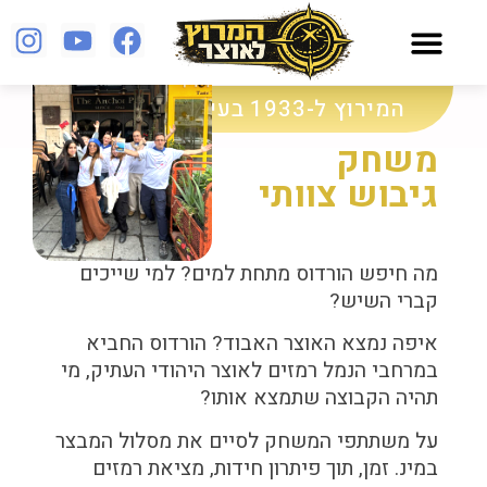
בעיר התחתית בחיפה תוכלו למצוא כנסיות, מסגדים,
בתי כנסת, אווירה מיוחדת ובתי אוכל מרתקים
נמל תל אביב
המירוץ ל-1933 בעיר עם תחתית
משחק
גיבוש צוותי
מה חיפש הורדוס מתחת למים? למי שייכים
קברי השיש?
איפה נמצא האוצר האבוד? הורדוס החביא
במרחבי הנמל רמזים לאוצר היהודי העתיק, מי
תהיה הקבוצה שתמצא אותו?
על משתתפי המשחק לסיים את מסלול המבצר
במינ. זמן, תוך פיתרון חידות, מציאת רמזים