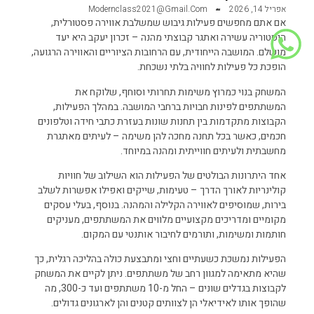
אפריל 14, 2026
Modernclass2021@gmail.com
אם אתם מחפשים פעילות גיבוש שמשלבת אווירה פסטורלית,
היסטוריה עשירה ואתגר קבוצתי מהנה –
זכרון יעקב
היא יעד
מושלם. המושבה הייחודית, עם הרחובות הציוריים והאווירה הרגועה,
הופכת כל פעילות לחוויה בלתי נשכחת.
המשחק בנוי כמרוץ משימות תחרותי וסוחף, שלוקח את
המשתתפים לפינות חבויות ברחבי המושבה. במהלך הפעילות,
הקבוצות מתקדמות בין תחנות שונות בעזרת כתבי חידה וטלפונים
חכמים, כאשר בכל תחנה מחכה להן משימה – לעיתים מאתגרת
מחשבתית ולעיתים חווייתית ומהנה במיוחד.
אחד היתרונות הבולטים של הפעילות הוא השילוב של חוויות
קולינריות לאורך הדרך – טעימות, שייקים ואפילו אפשרות לשלב
בירות, שמוסיפים לאווירה הקלילה והמהנה. בנוסף, בעלי עסקים
מקומיים ומדריכים מקצועיים מלווים את המשתתפים, מעניקים
חותמות ומשימות, ותורמים לחיבור אותנטי עם המקום.
הפעילות נמשכת כשעתיים וחצי ומתבצעת כולה בהליכה רגלית, כך
שהיא מתאימה למגוון רחב של משתתפים. ניתן לקיים את המשחק
לקבוצות בגדלים שונים – החל מ-10 משתתפים ועד כ-300, מה
שהופך אותו לאידיאלי הן לצוותים קטנים והן לארגונים גדולים.